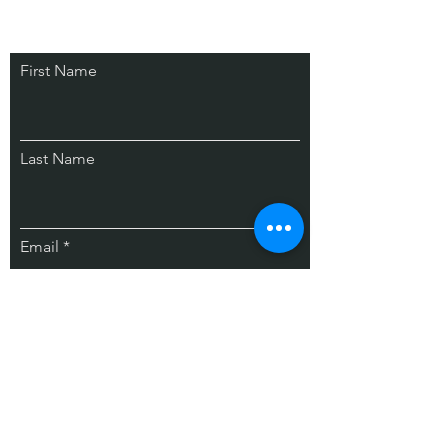
First Name
Last Name
Email
Subscribe
Société eMotion