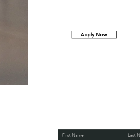
Apply Now
First Name
Last 