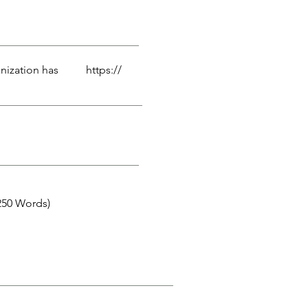
ganization has https://
250 Words)