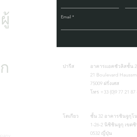
ู้
Email
ิก
ปารีส
อาคารแอคชัวลิสชั้น 2
21 Boulevard Haussm
75009 ฝรั่งเศส
โทร +33 (0)9 77 21 87
โตเกียว
ชั้น 32 อาคารชินจูกุโ
ำ
1-26-2 นิชิชินจูกุ เขตช
0532 ญี่ปุ่น
mpany